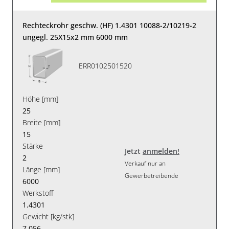
Rechteckrohr geschw. (HF) 1.4301 10088-2/10219-2
ungegl. 25X15x2 mm 6000 mm
ERR0102501520
Höhe [mm]
25
Breite [mm]
15
Stärke
Jetzt
anmelden!
2
Verkauf nur an
Länge [mm]
Gewerbetreibende
6000
Werkstoff
1.4301
Gewicht [kg/stk]
7.056