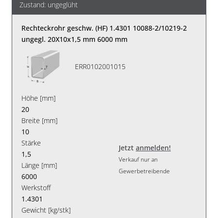
Zustand: ungeglüht
Rechteckrohr geschw. (HF) 1.4301 10088-2/10219-2
ungegl. 20X10x1,5 mm 6000 mm
ERR0102001015
Höhe [mm]
20
Breite [mm]
10
Stärke
Jetzt
anmelden!
1,5
Verkauf nur an
Länge [mm]
Gewerbetreibende
6000
Werkstoff
1.4301
Gewicht [kg/stk]