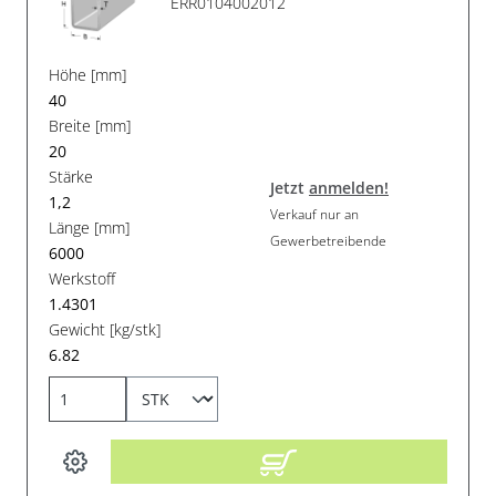
ERR0104002012
Höhe [mm]
40
Breite [mm]
20
Stärke
Jetzt
anmelden!
1,2
Verkauf nur an
Länge [mm]
Gewerbetreibende
6000
Werkstoff
1.4301
Gewicht [kg/stk]
6.82