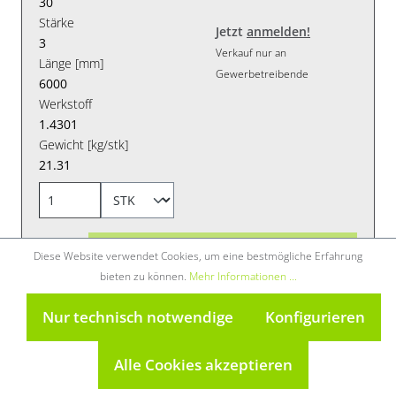
30
Stärke
Jetzt
anmelden!
3
Verkauf nur an
Länge [mm]
Gewerbetreibende
6000
Werkstoff
1.4301
Gewicht [kg/stk]
21.31
Diese Website verwendet Cookies, um eine bestmögliche Erfahrung
bieten zu können.
Mehr Informationen ...
Rechteckrohr geschw. (HF) 1.4301 10088-2/10219-2
Nur technisch notwendige
Konfigurieren
ungegl. 50X40x2 mm 6000 mm
Alle Cookies akzeptieren
ERR0105004020