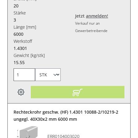
20
Stärke
Jetzt
anmelden!
3
Verkauf nur an
Länge [mm]
Gewerbetreibende
6000
Werkstoff
1.4301
Gewicht [kg/stk]
15.55
Rechteckrohr geschw. (HF) 1.4301 10088-2/10219-2
ungegl. 40X30x2 mm 6000 mm
ERR0104003020