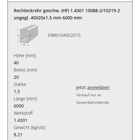
Rechteckrohr geschw. (HF) 1.4301 10088-2/10219-2
ungegl. 40X20x1,5 mm 6000 mm
ERR0104002015
Höhe [mm]
40
Breite [mm]
20
Stärke
Jetzt
anmelden!
1,5
Verkauf nur an
Länge [mm]
Gewerbetreibende
6000
Werkstoff
1.4301
Gewicht [kg/stk]
8.21