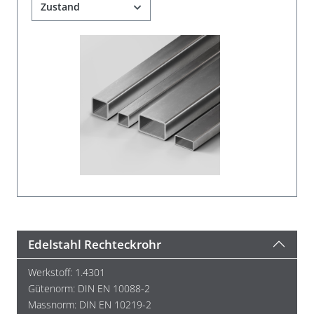
Zustand
Edelstahl Rechteckrohr
Werkstoff: 1.4301
Gütenorm: DIN EN 10088-2
Massnorm: DIN EN 10219-2