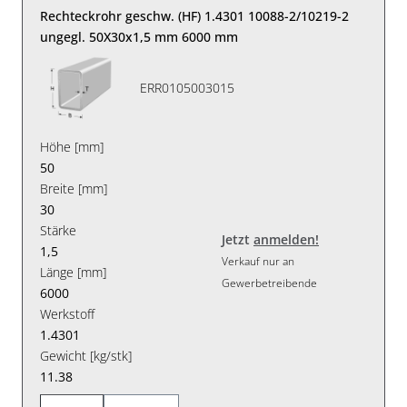
Rechteckrohr geschw. (HF) 1.4301 10088-2/10219-2
ungegl. 50X30x1,5 mm 6000 mm
ERR0105003015
Höhe [mm]
50
Breite [mm]
30
Stärke
Jetzt
anmelden!
1,5
Verkauf nur an
Länge [mm]
Gewerbetreibende
6000
Werkstoff
1.4301
Gewicht [kg/stk]
11.38