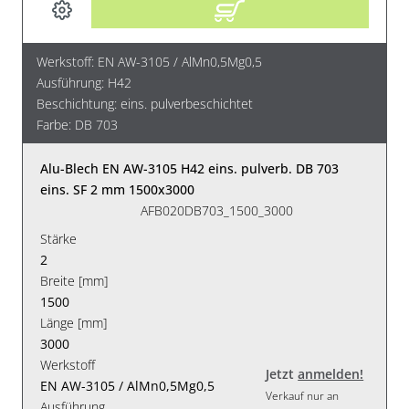
Werkstoff: EN AW-3105 / AlMn0,5Mg0,5
Ausführung: H42
Beschichtung: eins. pulverbeschichtet
Farbe: DB 703
Alu-Blech EN AW-3105 H42 eins. pulverb. DB 703
eins. SF 2 mm 1500x3000
AFB020DB703_1500_3000
Stärke
2
Breite [mm]
1500
Länge [mm]
3000
Werkstoff
Jetzt
anmelden!
EN AW-3105 / AlMn0,5Mg0,5
Verkauf nur an
Ausführung