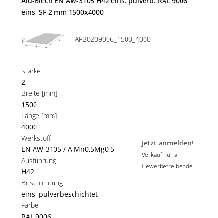
Alu-Blech EN AW-3105 H42 eins. pulverb. RAL 9006
eins. SF 2 mm 1500x4000
AFB0209006_1500_4000
Stärke
2
Breite [mm]
1500
Länge [mm]
4000
Werkstoff
Jetzt
anmelden!
EN AW-3105 / AlMn0,5Mg0,5
Verkauf nur an
Ausführung
Gewerbetreibende
H42
Beschichtung
eins. pulverbeschichtet
Farbe
RAL 9006