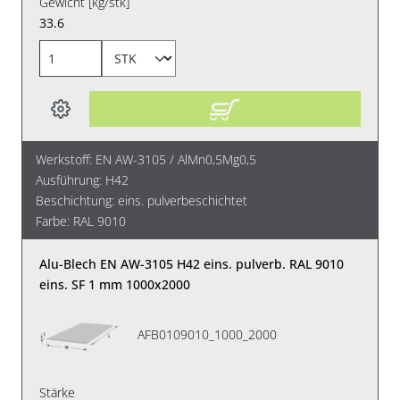
Gewicht [kg/stk]
33.6
Werkstoff: EN AW-3105 / AlMn0,5Mg0,5
Ausführung: H42
Beschichtung: eins. pulverbeschichtet
Farbe: RAL 9010
Alu-Blech EN AW-3105 H42 eins. pulverb. RAL 9010
eins. SF 1 mm 1000x2000
AFB0109010_1000_2000
Stärke