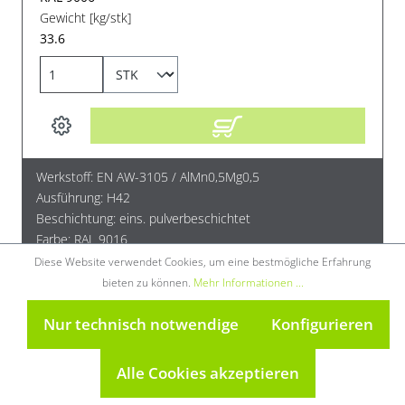
Gewicht [kg/stk]
33.6
Werkstoff: EN AW-3105 / AlMn0,5Mg0,5
Ausführung: H42
Beschichtung: eins. pulverbeschichtet
Farbe: RAL 9016
Diese Website verwendet Cookies, um eine bestmögliche Erfahrung
Alu-Blech EN AW-3105 H42 eins. pulverb. RAL 9016
bieten zu können.
Mehr Informationen ...
eins. SF 1 mm 1000x2000
Nur technisch notwendige
Konfigurieren
AFB0109016_1000_2000
Alle Cookies akzeptieren