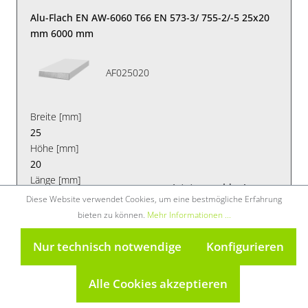
Alu-Flach EN AW-6060 T66 EN 573-3/ 755-2/-5 25x20
mm 6000 mm
AF025020
Breite [mm]
25
Höhe [mm]
20
Länge [mm]
Jetzt
anmelden!
6030
Diese Website verwendet Cookies, um eine bestmögliche Erfahrung
Verkauf nur an
Werkstoff
bieten zu können.
Mehr Informationen ...
Gewerbetreibende
EN AW-6060 / AlMgSi
Ausführung
Nur technisch notwendige
Konfigurieren
T66
Gewicht pro Meter in kg
Alle Cookies akzeptieren
1.35