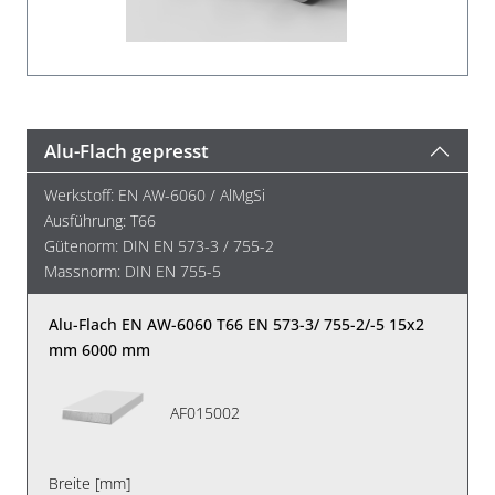
Alu-Flach gepresst
Werkstoff: EN AW-6060 / AlMgSi
Ausführung: T66
Gütenorm: DIN EN 573-3 / 755-2
Massnorm: DIN EN 755-5
Alu-Flach EN AW-6060 T66 EN 573-3/ 755-2/-5 15x2
mm 6000 mm
AF015002
Breite [mm]