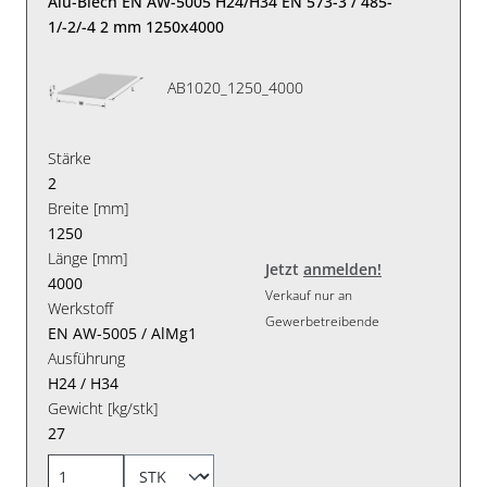
Alu-Blech EN AW-5005 H24/H34 EN 573-3 / 485-
1/-2/-4 2 mm 1250x4000
AB1020_1250_4000
Stärke
2
Breite [mm]
1250
Länge [mm]
Jetzt
anmelden!
4000
Verkauf nur an
Werkstoff
Gewerbetreibende
EN AW-5005 / AlMg1
Ausführung
H24 / H34
Gewicht [kg/stk]
27