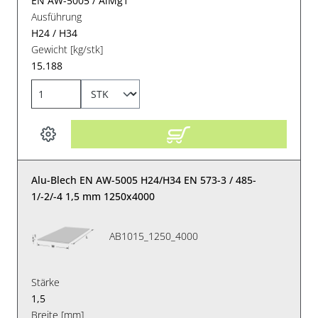
EN AW-5005 / AlMg1
Ausführung
H24 / H34
Gewicht [kg/stk]
15.188
Alu-Blech EN AW-5005 H24/H34 EN 573-3 / 485-
1/-2/-4 1,5 mm 1250x4000
AB1015_1250_4000
Stärke
1,5
Breite [mm]