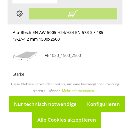
Alu-Blech EN AW-5005 H24/H34 EN 573-3 / 485-
1/-2/-4 2 mm 1500x2500
AB1020_1500_2500
Stärke
2
Diese Website verwendet Cookies, um eine bestmögliche Erfahrung
Breite [mm]
bieten zu können.
Mehr Informationen ...
1500
Länge [mm]
Nur technisch notwendige
Konfigurieren
Jetzt
anmelden!
2500
Verkauf nur an
Werkstoff
Gewerbetreibende
Alle Cookies akzeptieren
EN AW-5005 / AlMg1
Ausführung