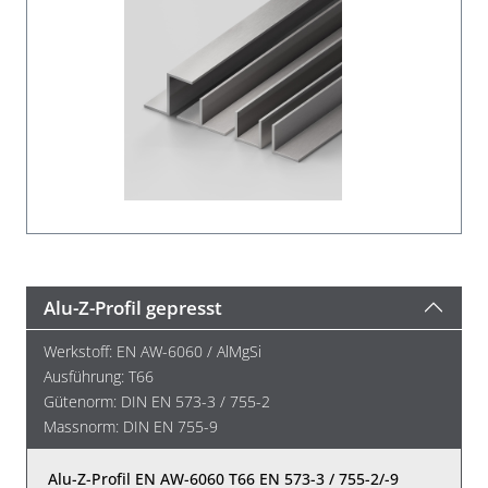
Alu-Z-Profil gepresst
Werkstoff: EN AW-6060 / AlMgSi
Ausführung: T66
Gütenorm: DIN EN 573-3 / 755-2
Massnorm: DIN EN 755-9
Alu-Z-Profil EN AW-6060 T66 EN 573-3 / 755-2/-9